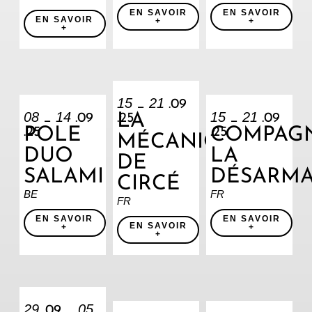
EN SAVOIR
EN SAVOIR
EN SAVOIR
+
+
+
15
21
_
.09
08
14
15
21
LA
_
.09
.25
_
.09
POLE
COMPAG
.25
.25
MÉCANIQUE
DUO
LA
DE
SALAMI
DÉSARM
CIRCÉ
BE
FR
FR
EN SAVOIR
EN SAVOIR
EN SAVOIR
+
+
+
29
05
.09 _