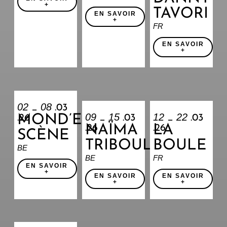
+
TAVORI
EN SAVOIR
+
FR
EN SAVOIR
+
02
08
_
.03
09
15
12
22
MOND’EN
.26
_
.03
_
.03
NAÏMA
LA
.26
.26
SCÈNE
TRIBOULET
BOULE
BE
BE
FR
EN SAVOIR
+
EN SAVOIR
EN SAVOIR
+
+