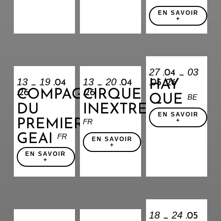
EN SAVOIR
+
27
03
.04 _
13
19
13
20
HAY
_
.04
_
.04
.05 .26
COMPAGNIE
CIRQUE
.26
.26
QUE
BE
DU
INEXTREMISTE
EN SAVOIR
PREMIER
+
FR
GEAI
FR
EN SAVOIR
+
EN SAVOIR
+
18
24
_
.05