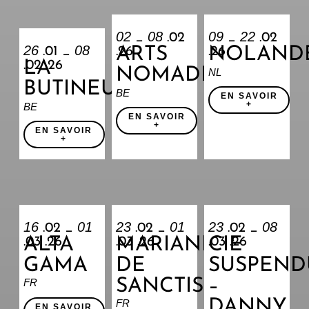
02
08
09
22
_
.02
_
.02
26
08
ARTS
NOLAND
.01 _
.26
.26
LA
.02 .26
NOMADES
NL
BUTINEUSE
BE
EN SAVOIR
+
BE
EN SAVOIR
+
EN SAVOIR
+
16
01
23
01
23
08
.02 _
.02 _
.02 _
ALTA
MARIANNA
CIE
.03 .26
.03 .26
.03 .26
GAMA
DE
SUSPEND
SANCTIS
–
FR
DANNY
FR
EN SAVOIR