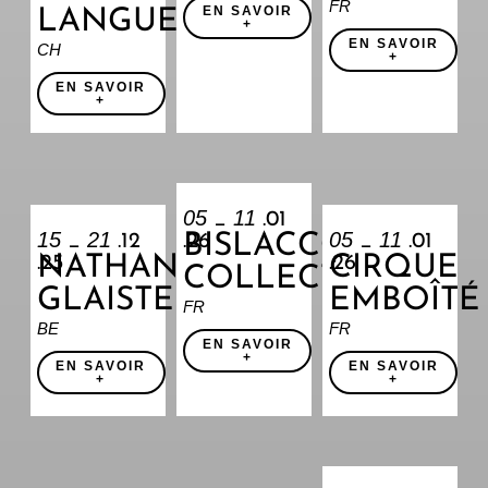
FR
EN SAVOIR
LANGUE
+
EN SAVOIR
CH
+
EN SAVOIR
+
05
11
_
.01
15
21
05
11
BISLACCO
_
.12
.26
_
.01
NATHAN
CIRQUE
.25
.26
COLLECTIF
GLAISTER
EMBOÎTÉ
FR
BE
FR
EN SAVOIR
+
EN SAVOIR
EN SAVOIR
+
+