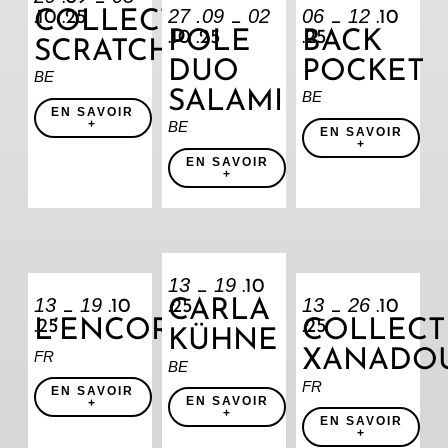
27 .09
02
06
12
COLLECTIF
.10 .25
_
_
.10
POLE
BACK
.10 .25
.25
SCRATCH
DUO
POCKET
BE
SALAMI
BE
EN SAVOIR
+
BE
EN SAVOIR
+
EN SAVOIR
+
13
19
_
.10
13
19
13
26
CARLA
_
.10
.25
_
.10
L’ENCORDÉE
COLLECT
.25
.25
KÜHNE
XANADO
FR
BE
FR
EN SAVOIR
EN SAVOIR
+
+
EN SAVOIR
+