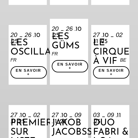
20
26
_
.10
20
26
27
02
LES
_
.10
.25
.10 _
LES
LE
.25
.11 .25
GÜMS
OSCILLANTES
CIRQUE
FR
À VIF
FR
BE
EN SAVOIR
+
EN SAVOIR
EN SAVOIR
+
+
27
02
27
09
03
09
.10 _
.10 _
_
.11
PREMIER
JAKOB
DUO
.11 .25
.11 .25
.25
SUR
JACOBSSON
FABRI &