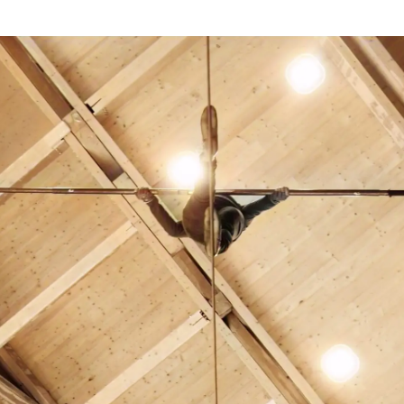
SaiSON
RESIDE
NCE