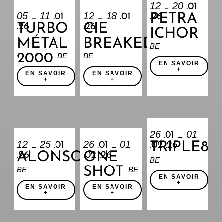
12
20
_
.01
05
11
12
18
PETRA
_
.01
_
.01
.26
TURBO
CIE
.26
.26
ICHOR
MÉTAL
BREAKED
BE
2000
BE
BE
EN SAVOIR
+
EN SAVOIR
EN SAVOIR
+
+
26
01
.01 _
12
25
26
01
TRIPLE8
_
.01
.01 _
.02 .26
ALONSO
ONE
.26
.02 .26
BE
SHOT
BE
BE
EN SAVOIR
+
EN SAVOIR
EN SAVOIR
+
+