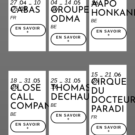
27
10
04
14
AAPO
.04 _
_
.05
.26
CABAS
GROUPE
.05 .26
.26
HONKAN
ODMA
FR
BE
BE
EN SAVOIR
EN SAVOIR
+
+
EN SAVOIR
+
15
21
_
.06
18
31
25
31
CIRQUE
_
.05
_
.05
.26
CLOSE
THOMAS
.26
.26
DU
CALL
DECHAUFOUR
DOCTEU
COMPANY
BE
PARADI
BE
EN SAVOIR
FR
+
EN SAVOIR
EN SAVOIR
+
+