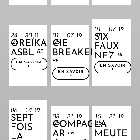
01
07
_
.12
24
30
01
07
SIX
_
.11
_
.12
.25
OREÏKA
CIE
.25
.25
FAUX
ASBL
BREAKED
BE
NEZ
BE
BE
EN SAVOIR
EN SAVOIR
+
+
EN SAVOIR
+
08
14
_
.12
08
21
15
21
SEPT
.25
_
.12
_
.12
COMPAGNIE
LA
.25
.25
FOIS
AR
MEUTE
FR
LA