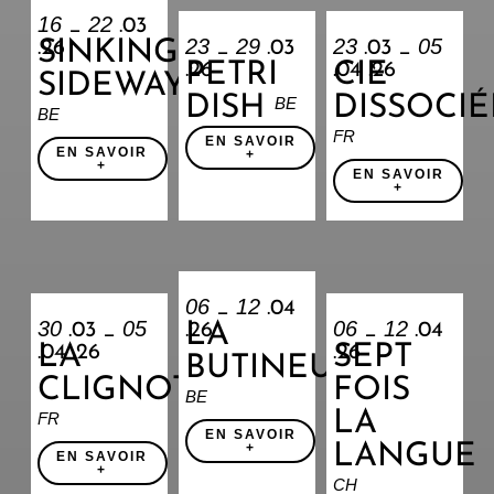
16
22
_
.03
23
29
23
05
SINKING
.26
_
.03
.03 _
PETRI
CIE
.26
.04 .26
SIDEWAYS
DISH
DISSOCIÉ
BE
BE
FR
EN SAVOIR
EN SAVOIR
+
+
EN SAVOIR
+
06
12
_
.04
30
05
06
12
LA
.03 _
.26
_
.04
LA
SEPT
.04 .26
.26
BUTINEUSE
CLIGNOTANTE
FOIS
BE
LA
FR
EN SAVOIR
+
LANGUE
EN SAVOIR
+
CH