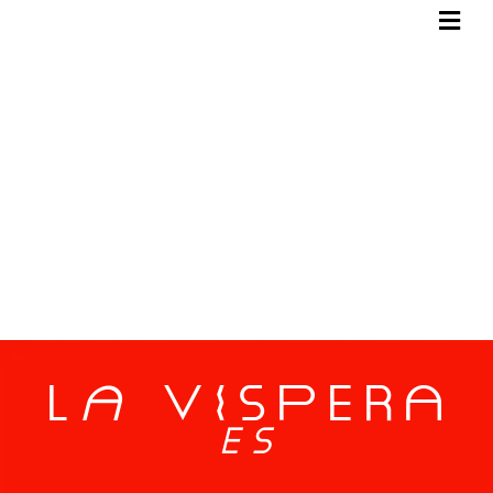
L
a
ViSPERa
ES