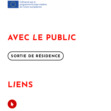
AVEC
L
E PUBL
I
C
SORTIE DE RÉSIDENCE
L
I
ENS