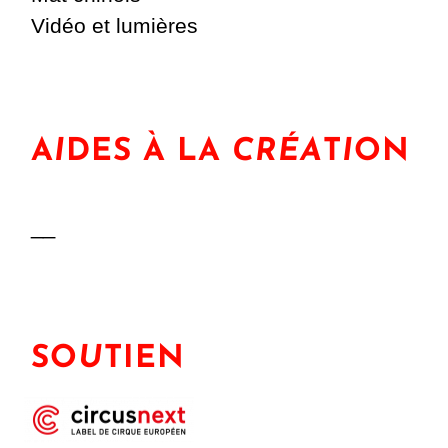
Vidéo et lumières
A
I
DES À LA
CRÉA
T
I
ON
__
SO
U
TIEN