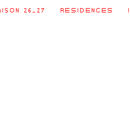
aiSOn 26_27
RésiDences