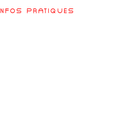
InFOs PRatIqUEs