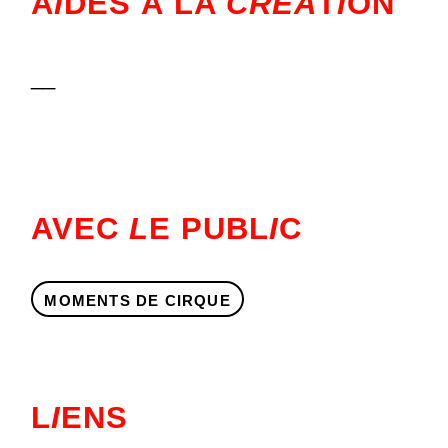
A
I
DES À LA
CRÉA
T
I
ON
__
AVEC
L
E PUBL
I
C
MOMENTS DE CIRQUE
L
I
ENS