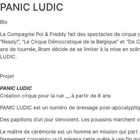
PANIC LUDIC
BIo
La Compagnie Pol & Freddy fait des spectacles de cirque 
“Ready!”, “Le Cirque Démocratique de la Belgique” et “De 
ans de tournée, Bram décide de se limiter à la mise en scè
LUDIC.
Pro
jet
PANIC LUDIC
Création cirque pour la rue __ à partir de 6 ans
PANIC LUDIC est un numéro de dressage post-apocalyptique,
Des papillons d’un jour s’envolent. Les poussins marchent 
Le maître de cérémonie est un homme en mission qui part 
fermement convaincu qu’il mènera cette quête à une fin qui