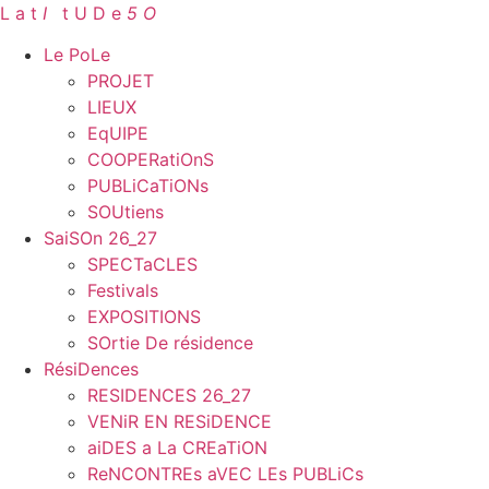
Aller
L a t
I
.
t U D e
5 O
au
Le PoLe
contenu
PROJET
LIEUX
EqUIPE
COOPERatiOnS
PUBLiCaTiONs
SOUtiens
SaiSOn 26_27
SPECTaCLES
Festivals
EXPOSITIONS
SOrtie De résidence
RésiDences
RESIDENCES 26_27
VENiR EN RESiDENCE
aiDES a La CREaTiON
ReNCONTREs aVEC LEs PUBLiCs