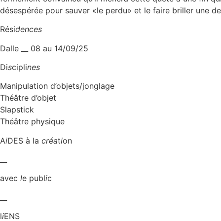
désespérée pour sauver «le perdu» et le faire briller une der
Rési
dences
Dalle __ 08 au 14/09/25
Di
s
cipli
nes
Manipulation d’objets/jonglage
Théâtre d’objet
Slapstick
Théâtre physique
A
i
DES à la
créa
t
i
on
__
avec
l
e publ
i
c
__
l
i
ENS