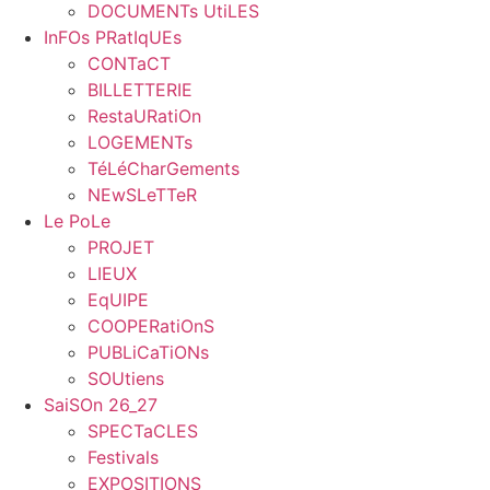
DOCUMENTs UtiLES
InFOs PRatIqUEs
CONTaCT
BILLETTERIE
RestaURatiOn
LOGEMENTs
TéLéCharGements
NEwSLeTTeR
Le PoLe
PROJET
LIEUX
EqUIPE
COOPERatiOnS
PUBLiCaTiONs
SOUtiens
SaiSOn 26_27
SPECTaCLES
Festivals
EXPOSITIONS