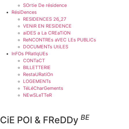
SOrtie De résidence
RésiDences
RESIDENCES 26_27
VENiR EN RESiDENCE
aiDES a La CREaTiON
ReNCONTREs aVEC LEs PUBLiCs
DOCUMENTs UtiLES
InFOs PRatIqUEs
CONTaCT
BILLETTERIE
RestaURatiOn
LOGEMENTs
TéLéCharGements
NEwSLeTTeR
BE
CiE POl & FReDDy