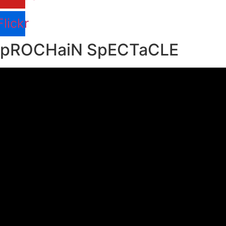
Flickr
pROCHaiN SpECTaCLE