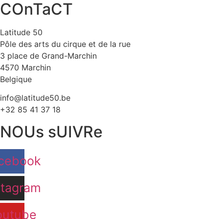
COnTaCT
Latitude 50
Pôle des arts du cirque et de la rue
3 place de Grand-Marchin
4570 Marchin
Belgique
info@latitude50.be
+32 85 41 37 18
NOUs sUIVRe
cebook
stagram
outube