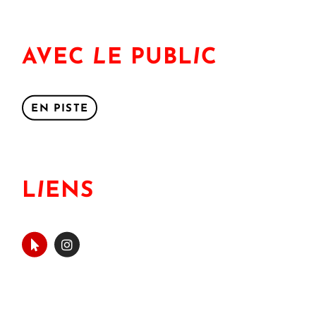
AVEC
L
E PUBL
I
C
EN PISTE
L
I
ENS