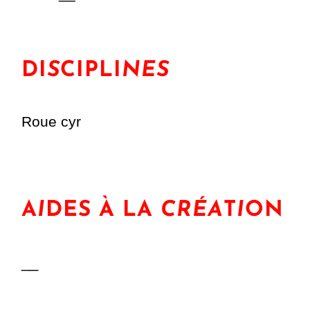
DI
S
CIPLI
NES
Roue cyr
A
I
DES À LA
CRÉA
T
I
ON
__