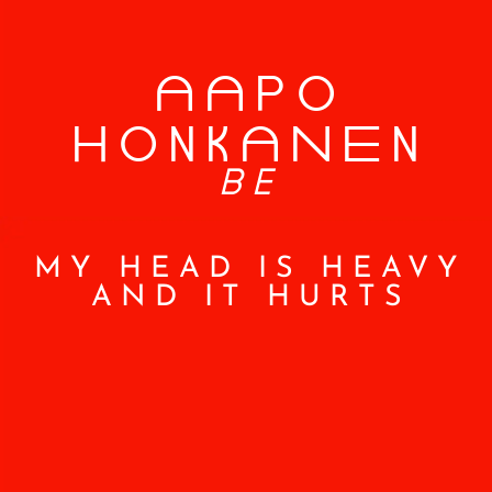
aapO
HOnKaNen
BE
MY HEAD IS HEAVY
AND IT HURTS