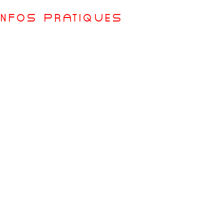
InFOs PRatIqUEs