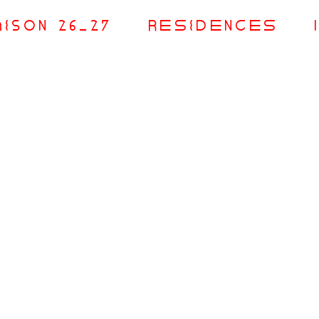
aiSOn 26_27
RésiDences