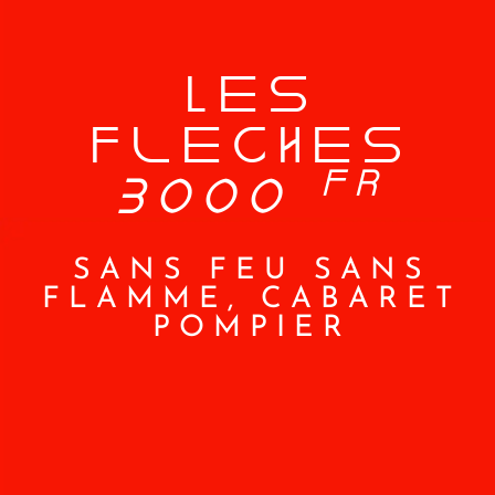
Les
Flèches
FR
3000
SANS FEU SANS
FLAMME, CABARET
POMPIER