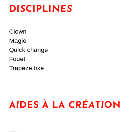
DI
S
CIPLI
NES
Clown
Magie
Quick change
Fouet
Trapèze fixe
A
I
DES À LA
CRÉA
T
I
ON
__