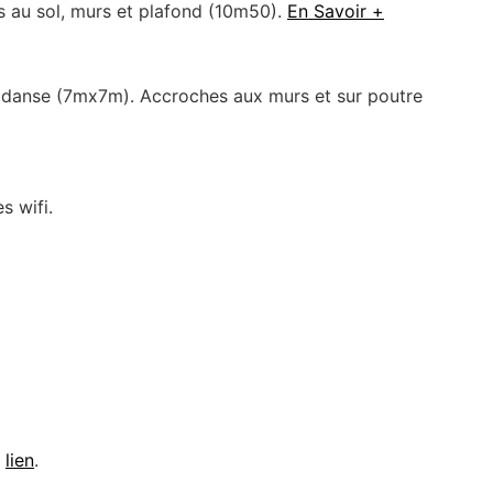
 au sol, murs et plafond (10m50).
En Savoir +
e danse (7mx7m). Accroches aux murs et sur poutre
s wifi.
e
lien
.