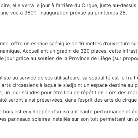
oire, elle verra le jour à l’arrière du Cirque, juste au-dess
ur une vue à 360°. Inauguration prévue au printemps 28.
ienne, offre un espace scénique de 16 mètres d’ouverture su
mique. Accueillant un gradin de 320 places, cette infrastru
u le jour grâce au soutien de la Province de Liège (sur prop
ste au service de ses utilisateurs, sa spatialité est le frui
rts circassiens à laquelle s’adjoint un espace destiné au p
, un jour scindés pour être lieu de répétition. Lors des repr
mité seront ainsi préservées, dans l’esprit des arts du cirque 
de bois est enveloppée d’un isolant haute performance et éq
 panneaux solaires installés sur son toit permettent un zé