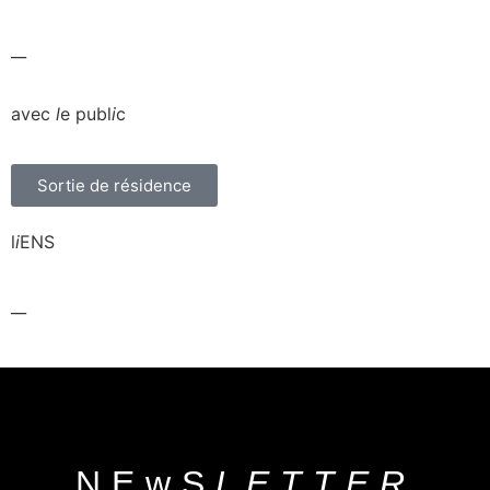
__
avec
l
e publ
i
c
Sortie de résidence
l
i
ENS
__
NEwS
LETTER