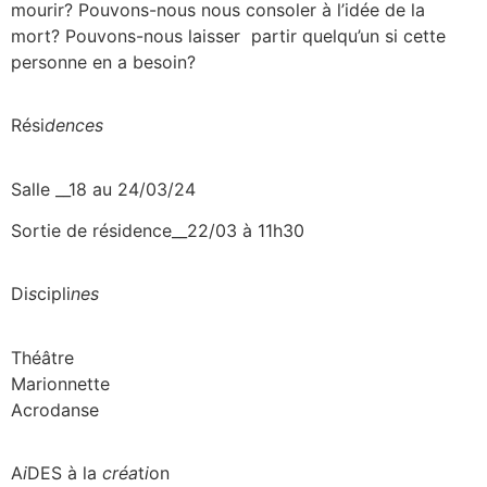
mourir? Pouvons-nous nous consoler à l’idée de la
mort? Pouvons-nous laisser partir quelqu’un si cette
personne en a besoin?
Rési
dences
Salle __18 au 24/03/24
Sortie de résidence__22/03 à 11h30
Di
s
cipli
nes
Théâtre
Marionnette
Acrodanse
A
i
DES à la
créa
t
i
on