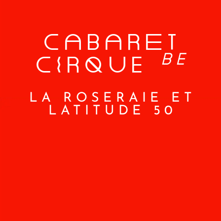
CaBaReT
BE
CiRQUE
LA ROSERAIE ET
LATITUDE 50