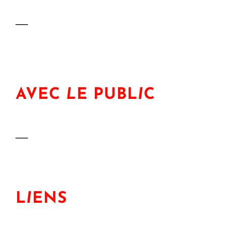
__
AVEC
L
E PUBL
I
C
__
L
I
ENS