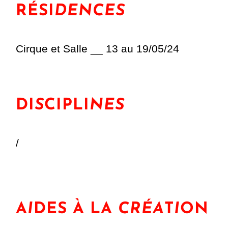
RÉSI
DENCES
Cirque et Salle __ 13 au 19/05/24
DI
S
CIPLI
NES
/
A
I
DES À LA
CRÉA
T
I
ON