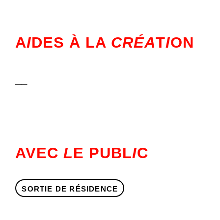
A
I
DES À LA
CRÉA
T
I
ON
__
AVEC
L
E PUBL
I
C
SORTIE DE RÉSIDENCE