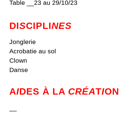
Table __23 au 29/10/23
DI
S
CIPLI
NES
Jonglerie
Acrobatie au sol
Clown
Danse
A
I
DES À LA
CRÉA
T
I
ON
__