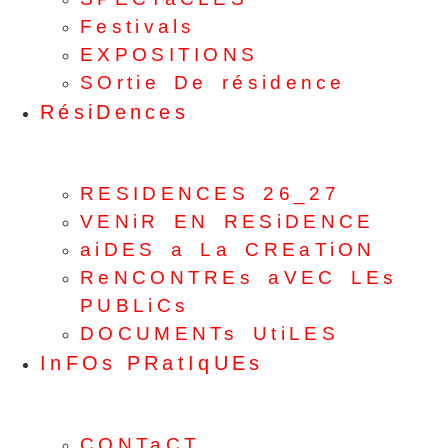
Festivals
EXPOSITIONS
SOrtie De résidence
RésiDences
RESIDENCES 26_27
VENiR EN RESiDENCE
aiDES a La CREaTiON
ReNCONTREs aVEC LEs
PUBLiCs
DOCUMENTs UtiLES
InFOs PRatIqUEs
CONTaCT