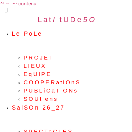
Aller au contenu
L a t
I
.
t U D e
5 O
Le PoLe
PROJET
LIEUX
EqUIPE
COOPERatiOnS
PUBLiCaTiONs
SOUtiens
SaiSOn 26_27
SPECTaCLES