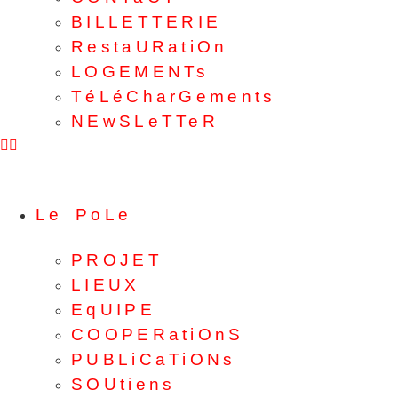
BILLETTERIE
RestaURatiOn
LOGEMENTs
TéLéCharGements
NEwSLeTTeR
Le PoLe
PROJET
LIEUX
EqUIPE
COOPERatiOnS
PUBLiCaTiONs
SOUtiens