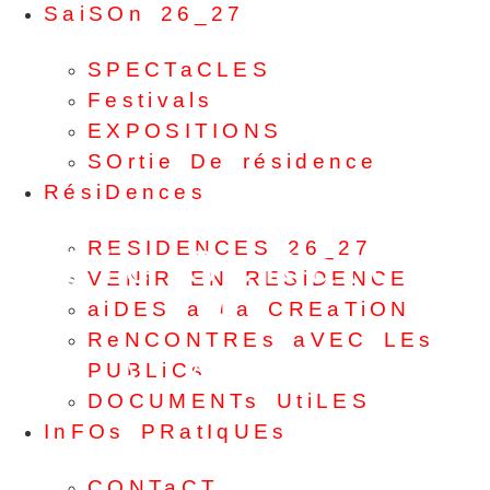
SaiSOn 26_27
SPECTaCLES
Festivals
EXPOSITIONS
SOrtie De résidence
RésiDences
RESIDENCES 26_27
Cie ScRatc
h
VENiR EN RESiDENCE
BE
aiDES a La CREaTiON
ReNCONTREs aVEC LEs
A LA LIMITE
PUBLiCs
DOCUMENTs UtiLES
InFOs PRatIqUEs
CONTaCT