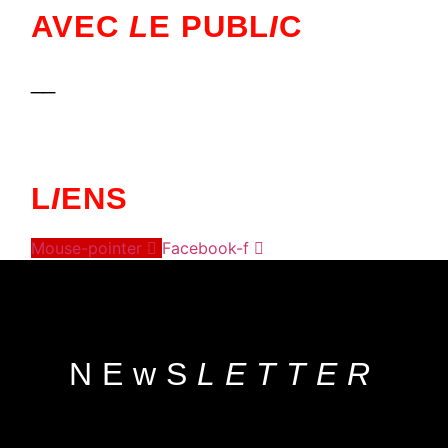
AVEC
L
E PUBL
I
C
__
L
I
ENS
Mouse-pointer
Facebook-f
NEwS
LETTER