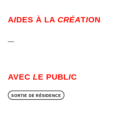
A
I
DES À LA
CRÉA
T
I
ON
__
AVEC
L
E PUBL
I
C
SORTIE DE RÉSIDENCE