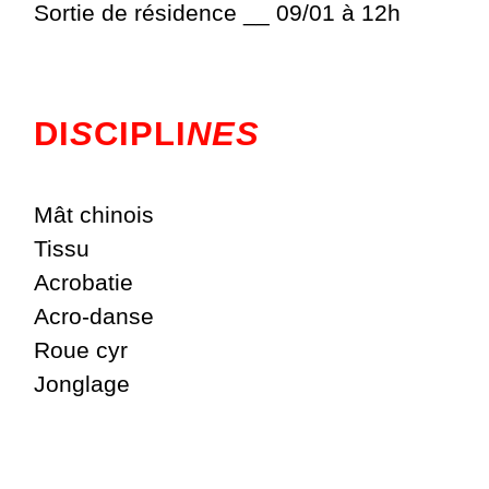
Sortie de résidence __ 09/01 à 12h
DI
S
CIPLI
NES
Mât chinois
Tissu
Acrobatie
Acro-danse
Roue cyr
Jonglage