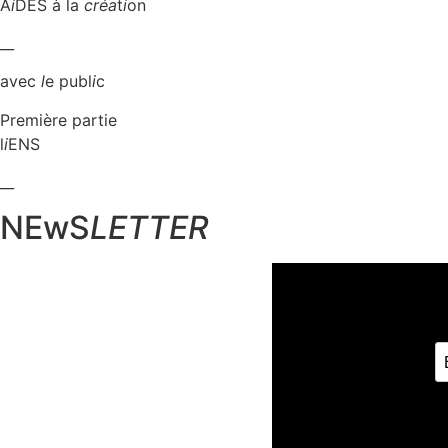
A
i
DES à la
créa
t
i
on
__
avec
l
e publ
i
c
Première partie
l
i
ENS
__
NEwS
LETTER