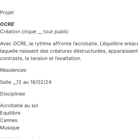
Pro
jet
OCRE
Création cirque __ tout public
Avec OCRE, le rythme affronte l’acrobatie. L’équilibre enla
laquelle naissent des créatures déstructurées, apparaissen
contraste, la tension et l’exaltation.
Rési
dences
Salle __12 au 18/02/24
Di
s
cipli
nes
Acrobatie au sol
Equilibre
Cannes
Musique