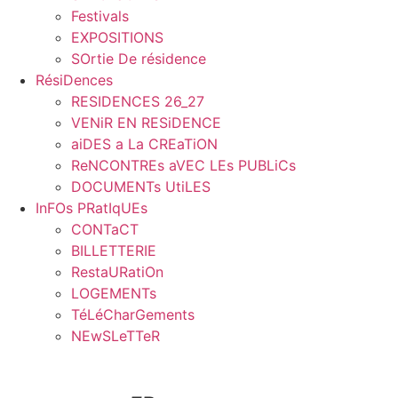
Festivals
EXPOSITIONS
SOrtie De résidence
RésiDences
RESIDENCES 26_27
VENiR EN RESiDENCE
aiDES a La CREaTiON
ReNCONTREs aVEC LEs PUBLiCs
DOCUMENTs UtiLES
InFOs PRatIqUEs
CONTaCT
BILLETTERIE
RestaURatiOn
LOGEMENTs
TéLéCharGements
NEwSLeTTeR