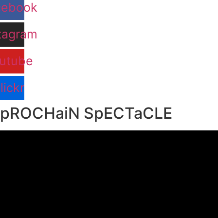
cebook
tagram
utube
lickr
pROCHaiN SpECTaCLE