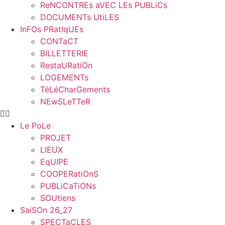
ReNCONTREs aVEC LEs PUBLiCs
DOCUMENTs UtiLES
InFOs PRatIqUEs
CONTaCT
BILLETTERIE
RestaURatiOn
LOGEMENTs
TéLéCharGements
NEwSLeTTeR
Le PoLe
PROJET
LIEUX
EqUIPE
COOPERatiOnS
PUBLiCaTiONs
SOUtiens
SaiSOn 26_27
SPECTaCLES