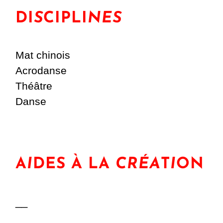
DI
S
CIPLI
NES
Mat chinois
Acrodanse
Théâtre
Danse
A
I
DES À LA
CRÉA
T
I
ON
__