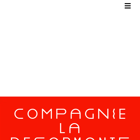
COmPaGNiE
La