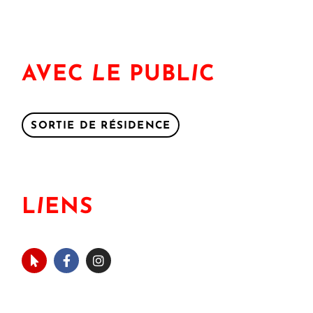
AVEC
L
E PUBL
I
C
SORTIE DE RÉSIDENCE
L
I
ENS