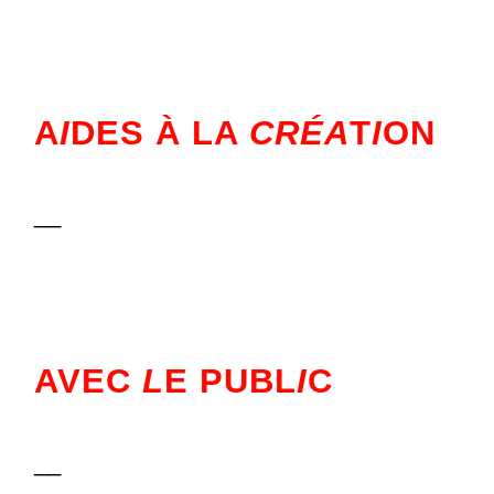
A
I
DES À LA
CRÉA
T
I
ON
__
AVEC
L
E PUBL
I
C
__