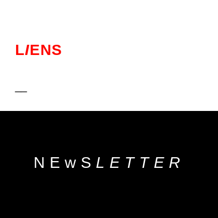
L
I
ENS
__
NEwS
LETTER