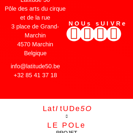
Pôle des arts du cirque
et de la rue
NOUs sUIVRe
3 place de Grand-
Marchin
4570 Marchin
Belgique
info@latitude50.be
+32 85 41 37 18
L a t
I
.
t U D e
5 O
LE POLe
PROJET