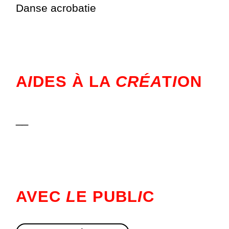
Danse acrobatie
A
I
DES À LA
CRÉA
T
I
ON
__
AVEC
L
E PUBL
I
C