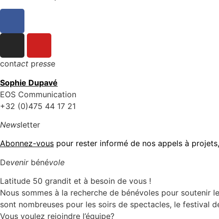
cont
act
pr
ess
e
Sophie Dupavé
EOS Communication
+32 (0)475 44 17 21
News
letter
Abonnez-vous
pour rester informé de nos appels à projets
De
venir
béné
vole
Latitude 50 grandit et à besoin de vous !
Nous sommes à la recherche de bénévoles pour soutenir les é
sont nombreuses pour les soirs de spectacles, le festival d
Vous voulez rejoindre l’équipe?