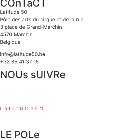
COnTaCT
Latitude 50
Pôle des arts du cirque et de la rue
3 place de Grand-Marchin
4570 Marchin
Belgique
info@latitude50.be
+32 85 41 37 18
NOUs sUIVRe
L a t
I
.
t U D e
5 O
LE POLe