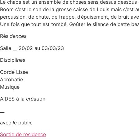
Le chaos est un ensemble de choses sens dessus dessous et
Boom c’est le son de la grosse caisse de Louis mais c’est a
percussion, de chute, de frappe, d’épuisement, de bruit avec
Une fois que tout est tombé. Goûter le silence de cette be
Rési
dences
Salle __ 20/02 au 03/03/23
Di
s
cipli
nes
Corde Lisse
Acrobatie
Musique
A
i
DES à la
créa
t
i
on
__
avec
l
e publ
i
c
Sortie de résidence