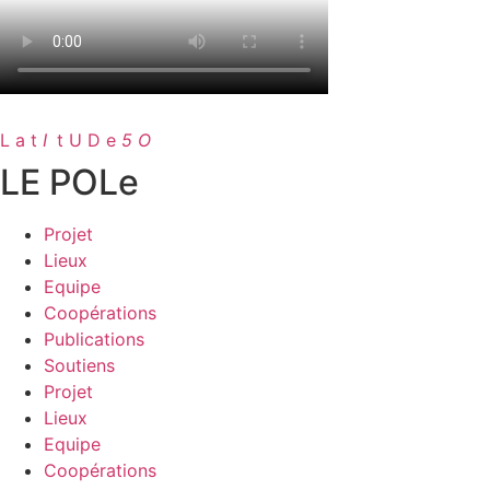
L a t
I
.
t U D e
5 O
LE POLe
Projet
Lieux
Equipe
Coopérations
Publications
Soutiens
Projet
Lieux
Equipe
Coopérations