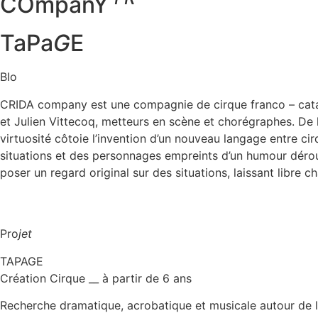
COmpanY
TaPa
G
E
BIo
CRIDA company est une compagnie de cirque franco – catal
et Julien Vittecoq, metteurs en scène et chorégraphes. De 
virtuosité côtoie l’invention d’un nouveau langage entre cir
situations et des personnages empreints d’un humour dérouta
poser un regard original sur des situations, laissant libre
Pro
jet
TAPAGE
Création Cirque __ à partir de 6 ans
Recherche dramatique, acrobatique et musicale autour de l