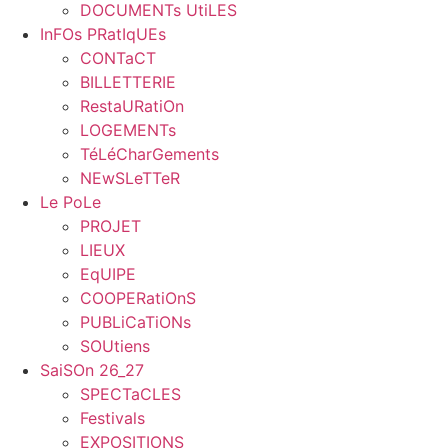
DOCUMENTs UtiLES
InFOs PRatIqUEs
CONTaCT
BILLETTERIE
RestaURatiOn
LOGEMENTs
TéLéCharGements
NEwSLeTTeR
Le PoLe
PROJET
LIEUX
EqUIPE
COOPERatiOnS
PUBLiCaTiONs
SOUtiens
SaiSOn 26_27
SPECTaCLES
Festivals
EXPOSITIONS