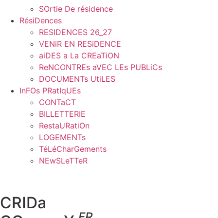
SOrtie De résidence
RésiDences
RESIDENCES 26_27
VENiR EN RESiDENCE
aiDES a La CREaTiON
ReNCONTREs aVEC LEs PUBLiCs
DOCUMENTs UtiLES
InFOs PRatIqUEs
CONTaCT
BILLETTERIE
RestaURatiOn
LOGEMENTs
TéLéCharGements
NEwSLeTTeR
CRIDa
FR