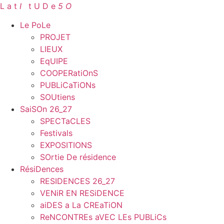
Aller
L a t
I
.
t U D e
5 O
au
Le PoLe
contenu
PROJET
LIEUX
EqUIPE
COOPERatiOnS
PUBLiCaTiONs
SOUtiens
SaiSOn 26_27
SPECTaCLES
Festivals
EXPOSITIONS
SOrtie De résidence
RésiDences
RESIDENCES 26_27
VENiR EN RESiDENCE
aiDES a La CREaTiON
ReNCONTREs aVEC LEs PUBLiCs