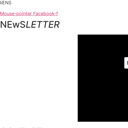
l
i
ENS
Mouse-pointer
Facebook-f
NEwS
LETTER