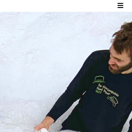
aIDEs
a
La
CReat
iON