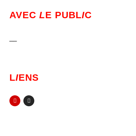
AVEC
L
E PUBL
I
C
__
L
I
ENS