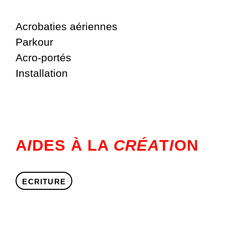
Acrobaties aériennes
Parkour
Acro-portés
Installation
A
I
DES À LA
CRÉA
T
I
ON
ECRITURE