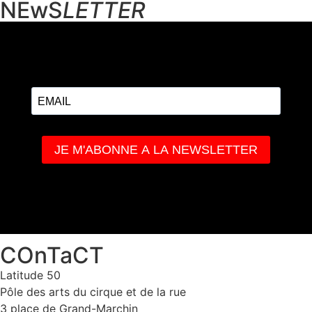
NEwS
LETTER
COnTaCT
Latitude 50
Pôle des arts du cirque et de la rue
3 place de Grand-Marchin