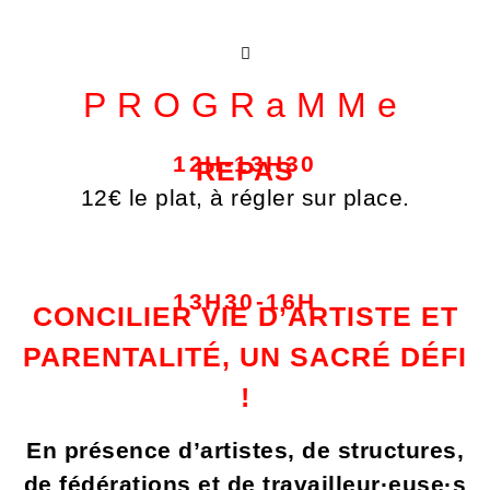
PROGRaMMe
12H-13H30
REPAS
12€ le plat, à régler sur place.
13H30-16H
CONCILIER VIE D’ARTISTE ET
PARENTALITÉ, UN SACRÉ DÉFI
!
En présence d’artistes, de structures,
de fédérations et de travailleur·euse·s