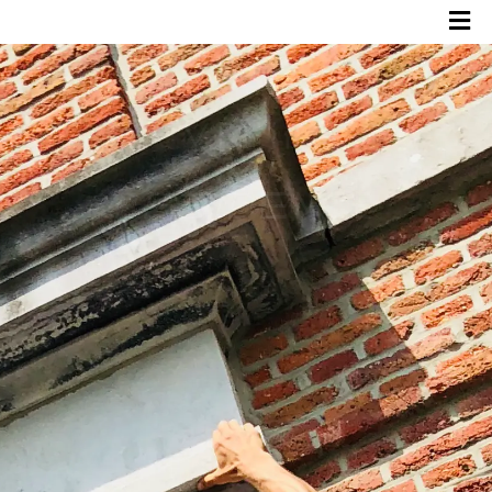
VEniR
EN
ResID
enCE