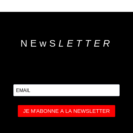
NEwS
LETTER