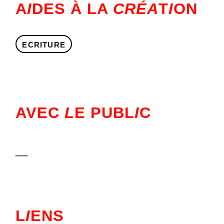
A
I
DES À LA
CRÉA
T
I
ON
ECRITURE
AVEC
L
E PUBL
I
C
__
L
I
ENS