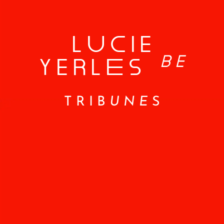
LUCIE
BE
YERLeS
TRIB
UNE
S