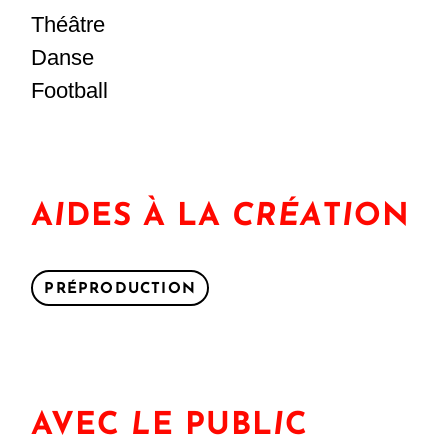
Théâtre
Danse
Football
A
I
DES À LA
CRÉA
T
I
ON
PRÉPRODUCTION
AVEC
L
E PUBL
I
C