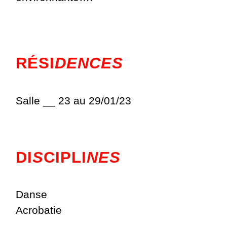
RÉSI
DENCES
Salle __ 23 au 29/01/23
DI
S
CIPLI
NES
Danse
Acrobatie