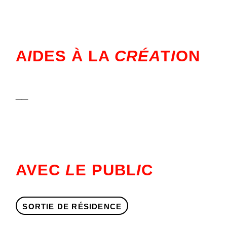
A
I
DES À LA
CRÉA
T
I
ON
__
AVEC
L
E PUBL
I
C
SORTIE DE RÉSIDENCE