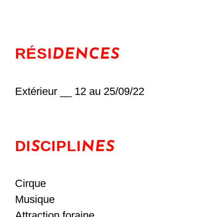
RÉSI
DENCES
Extérieur __ 12 au 25/09/22
DI
CIPLI
S
NES
Cirque
Musique
Attraction foraine