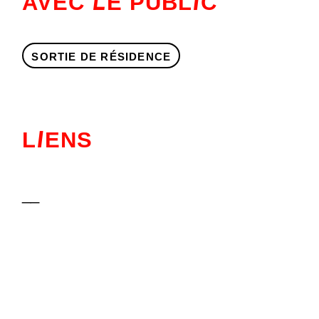
AVEC
E PUBL
C
L
I
SORTIE DE RÉSIDENCE
L
ENS
I
__