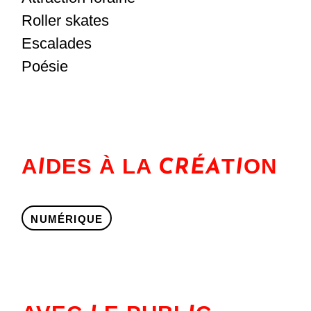
Roller skates
Escalades
Poésie
A
DES À LA
T
ON
I
CRÉA
I
NUMÉRIQUE