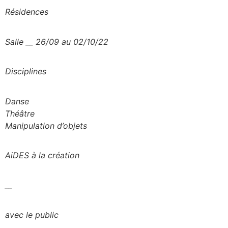
Rési
dences
Salle __ 26/09 au 02/10/22
Di
s
cipli
nes
Danse
Théâtre
Manipulation d’objets
A
i
DES à la
créa
t
i
on
__
avec
l
e publ
i
c