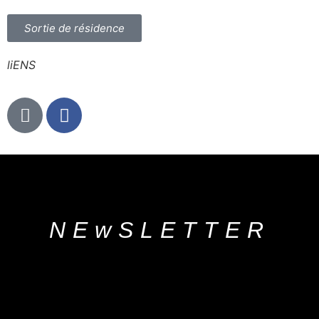
Sortie de résidence
l
i
ENS
NEwS
LETTER