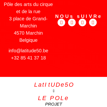
Pôle des arts du cirque
et de la rue
NOUs sUIVRe
3 place de Grand-
Marchin
4570 Marchin
Belgique
info@latitude50.be
+32 85 41 37 18
L a t
I
.
t U D e
5 O
LE POLe
PROJET