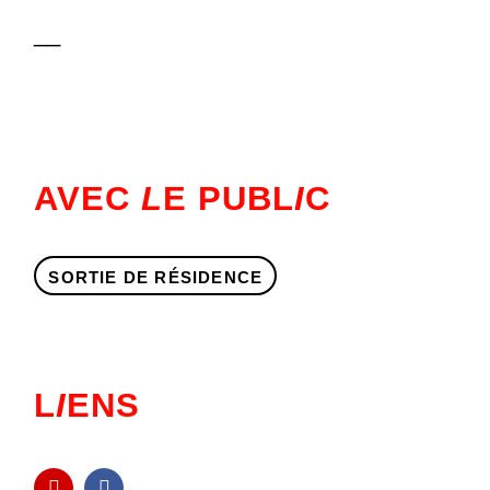
__
AVEC
L
E PUBL
I
C
SORTIE DE RÉSIDENCE
L
I
ENS