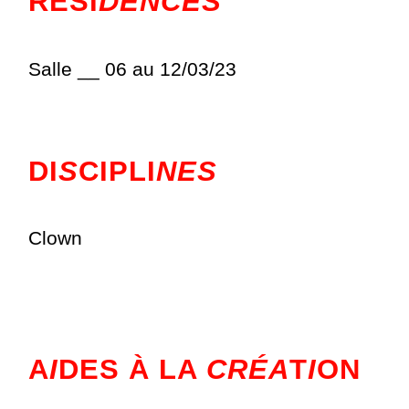
RÉSI
DENCES
Salle __ 06 au 12/03/23
DI
S
CIPLI
NES
Clown
A
I
DES À LA
CRÉA
T
I
ON