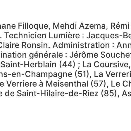
phane Filloque, Mehdi Azema, Rémi
. Technicien Lumière : Jacques-Be
Claire Ronsin. Administration : A
dination générale : Jérôme Souchet
Saint-Herblain (44) ; La Coursive
ons-en-Champagne (51), La Verreri
e Verriere à Meisenthal (57), Le Ch
le de Saint-Hilaire-de-Riez (85), A