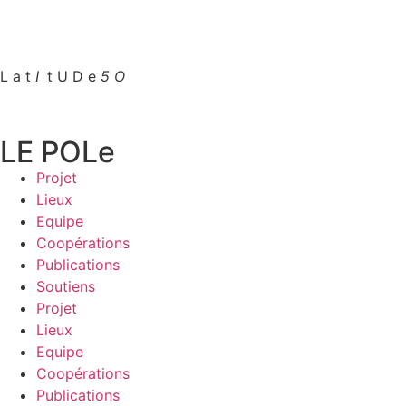
L a t
I
.
t U D e
5 O
LE POLe
Projet
Lieux
Equipe
Coopérations
Publications
Soutiens
Projet
Lieux
Equipe
Coopérations
Publications