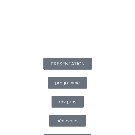
PRESENTATION
programme
rdv pros
bénévoles