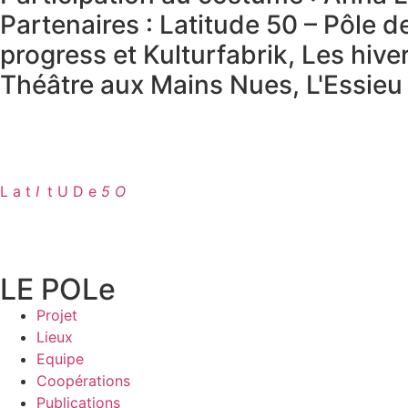
Partenaires : Latitude 50 – Pôle d
progress et Kulturfabrik, Les hiv
Théâtre aux Mains Nues, L'Essieu 
L a t
I
.
t U D e
5 O
LE POLe
Projet
Lieux
Equipe
Coopérations
Publications