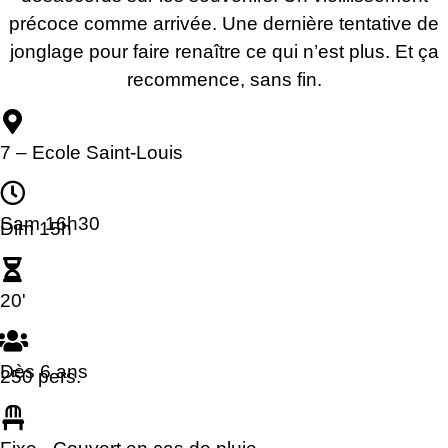
précoce comme arrivée. Une dernière tentative de
jonglage pour faire renaître ce qui n’est plus. Et ça
recommence, sans fin.
7 – Ecole Saint-Louis
Sam 16h30
Dim 15h
20'
Dès 6 ans
250 pers.