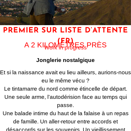
PREMIER SUR LISTE D’ATTENTE
(FR)
A 2 KILOMÈTRES PRÈS
Work in progress
Jonglerie nostalgique
Et si la naissance avait eu lieu ailleurs, aurions-nous
eu le même vécu ?
Le tintamarre du nord comme étincelle de départ.
Une seule arme, l’autodérision face au temps qui
passe.
Une balade intime du haut de la falaise à un repas
de famille. Un aller-retour entre accords et
désaccords sur les souvenirs. Un vieillissement