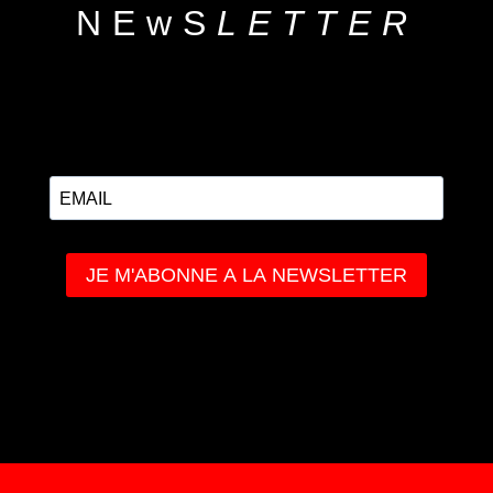
NEwS
LETTER