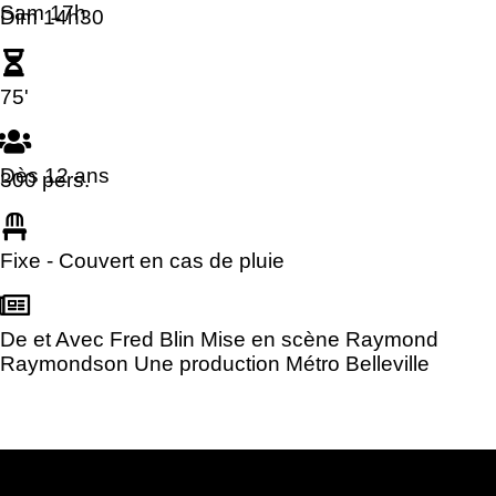
Sam 17h
Dim 14h30
75'
Dès 12 ans
300 pers.
Fixe - Couvert en cas de pluie
De et Avec Fred Blin Mise en scène Raymond
Raymondson Une production Métro Belleville