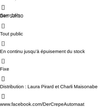
Sam 14h
Dim 13h30
Tout public
En continu jusqu’à épuisement du stock
Fixe
Distribution : Laura Pirard et Charli Maisonabe
www.facebook.com/DerCrepeAutomaat