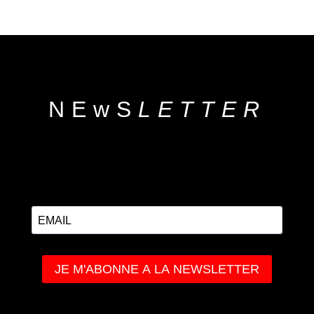
NEwS
LETTER