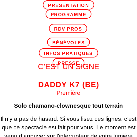
PRESENTATION
PROGRAMME
RDV PROS
BÉNÉVOLES
INFOS PRATIQUES
PRESSE
C’EST UN SIGNE
DADDY K7
(BE)
Première
Solo chamano-clownesque tout terrain
Il n’y a pas de hasard. Si vous lisez ces lignes, c’est
que ce spectacle est fait pour vous. Le moment est
venu d’appuyer sur l’interrupteur de votre lumière