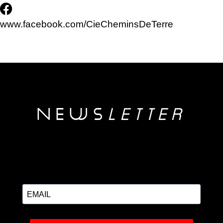
www.facebook.com/CieCheminsDeTerre
NEwS
LETTER