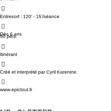
Entresort : 120’ - 15’/séance
Dès 6 ans
50 pers.
Itinérant
Créé et interprété par Cyril Karenine.
www.epictout.fr