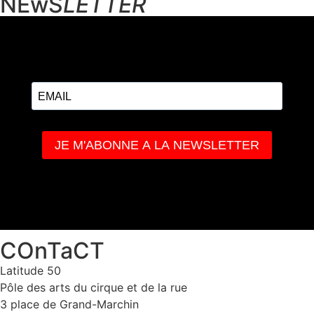
NEwS
LETTER
COnTaCT
Latitude 50
Pôle des arts du cirque et de la rue
3 place de Grand-Marchin