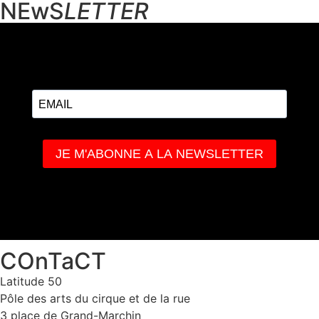
NEwS
LETTER
COnTaCT
Latitude 50
Pôle des arts du cirque et de la rue
3 place de Grand-Marchin