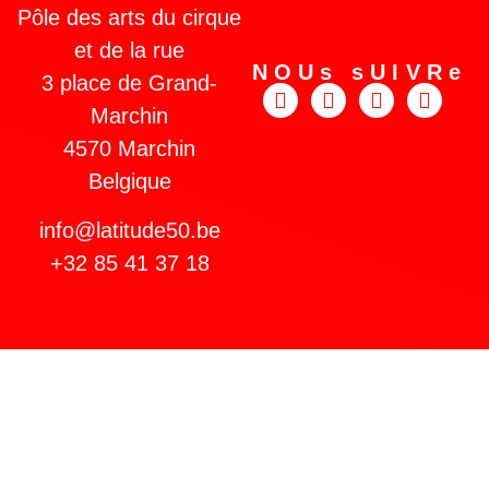
Pôle des arts du cirque
et de la rue
NOUs sUIVRe
3 place de Grand-
Marchin
4570 Marchin
Belgique
info@latitude50.be
+32 85 41 37 18