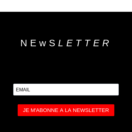
NEwS
LETTER