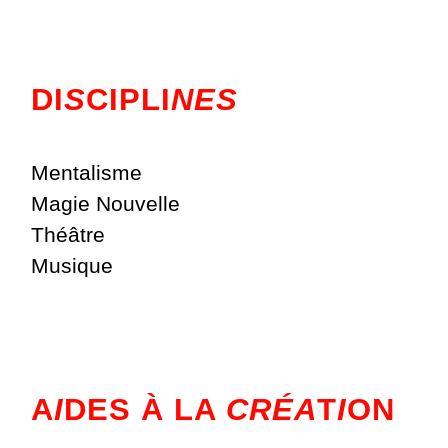
DI
S
CIPLI
NES
Mentalisme
Magie Nouvelle
Théâtre
Musique
A
I
DES À LA
CRÉA
T
I
ON