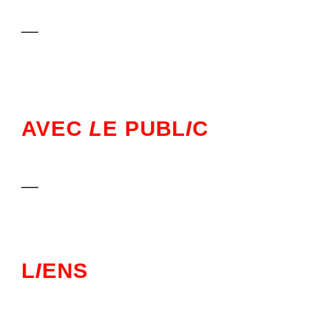
__
AVEC
L
E PUBL
I
C
__
L
I
ENS