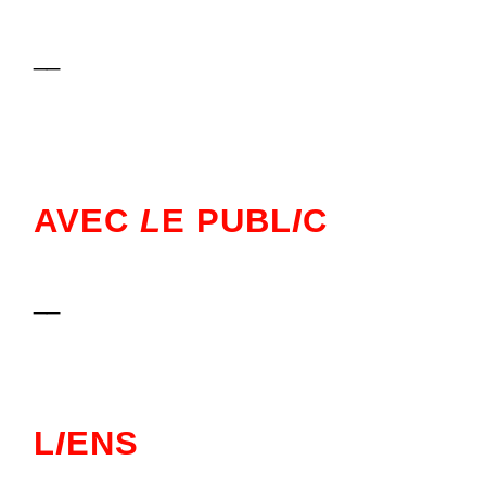
__
AVEC
L
E PUBL
I
C
__
L
I
ENS