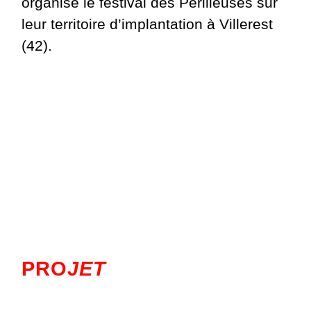
organise le festival des Périlleuses sur
leur territoire d’implantation à Villerest
(42).
PRO
JET