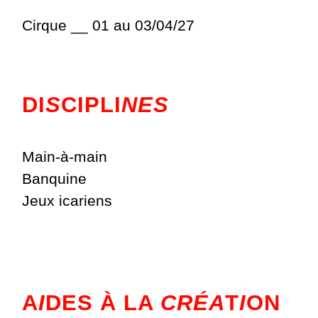
Cirque __ 01 au 03/04/27
DI
S
CIPLI
NES
Main-à-main
Banquine
Jeux icariens
A
I
DES À LA
CRÉA
T
I
ON