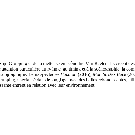
Stijn Grupping et de la metteuse en scène Ine Van Baelen. Ils créent des
ttention particulière au rythme, au timing et à la scénographie, la com
ématographique. Leurs spectacles
Pakman
(2016),
Man Strikes Back
(202
Grupping, spécialisé dans le jonglage avec des balles rebondissantes, uti
ssante entrent en relation avec leur environnement.