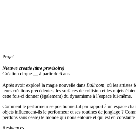
Pro
jet
Nieuwe creatie (titre provisoire)
Création cirque __ à partir de 6 ans
Après avoir exploré la magie nouvelle dans
Ballroom
, où les artistes
leurs créations précédentes, les surfaces de collision et les objets ét
cette fois-ci donner (également) du dynamisme à l’espace lui-même.
Comment le performeur se positionne-t-il par rapport à un espace cha
objets influencent-ils le performeur et ses routines de jonglage ? Co
perdons sans cesse) le monde qui nous entoure et qui est en constante 
Rési
dences