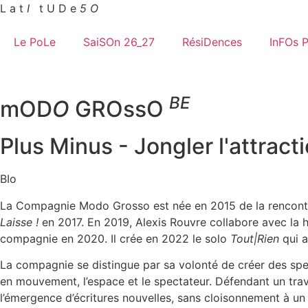
Aller
L a t
I
.
t U D e
5 O
au
contenu
Le PoLe
SaiSOn 26_27
RésiDences
InFOs 
BE
mOD
O
GROssO
Plus Minus - Jongler l'attracti
BIo
La Compagnie Modo Grosso est née en 2015 de la rencontre 
Laisse !
en 2017. En 2019, Alexis Rouvre collabore avec la
compagnie en 2020. Il crée en 2022 le solo
Tout|Rien
qui a
La compagnie se distingue par sa volonté de créer des spe
en mouvement, l’espace et le spectateur. Défendant un tra
l’émergence d’écritures nouvelles, sans cloisonnement à un 