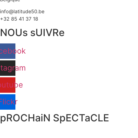
info@latitude50.be
+32 85 41 37 18
NOUs sUIVRe
cebook
stagram
outube
Flickr
pROCHaiN SpECTaCLE