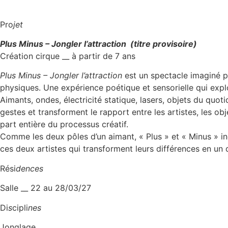
Pro
jet
Plus Minus – Jongler l’attraction (titre provisoire)
Création cirque __ à partir de 7 ans
Plus Minus – Jongler l’attraction
est un spectacle imaginé pa
physiques. Une expérience poétique et sensorielle qui explor
Aimants, ondes, électricité statique, lasers, objets du quoti
gestes et transforment le rapport entre les artistes, les o
part entière du processus créatif.
Comme les deux pôles d’un aimant, « Plus » et « Minus » inca
ces deux artistes qui transforment leurs différences en un
Rési
dences
Salle __ 22 au 28/03/27
Di
s
cipli
nes
Jonglage