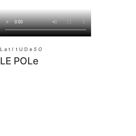
L a t
I
.
t U D e
5 O
LE POLe