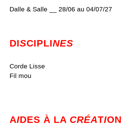
Dalle & Salle __ 28/06 au 04/07/27
DI
S
CIPLI
NES
Corde Lisse
Fil mou
A
I
DES À LA
CRÉA
T
I
ON