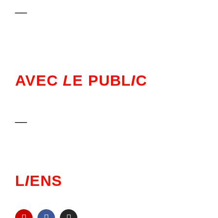
__
AVEC
L
E PUBL
I
C
__
L
I
ENS